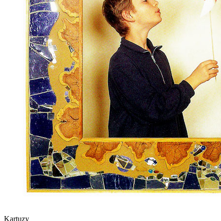
Kartuzy