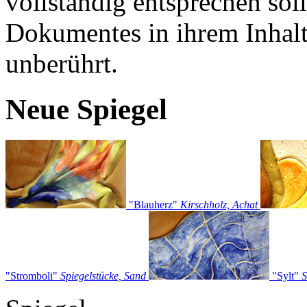
vollständig entsprechen soll
Dokumentes in ihrem Inhalt
unberührt.
Neue Spiegel
"Blauherz"
Kirschholz, Achat
"Stromboli"
Spiegelstücke, Sand
"Sylt"
S